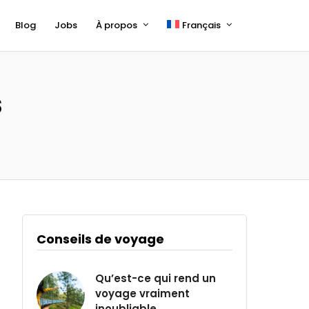
Blog
Jobs
À propos
Français
English
Deutsch
s
Conseils de voyage
Qu’est-ce qui rend un
voyage vraiment
inoubliable...