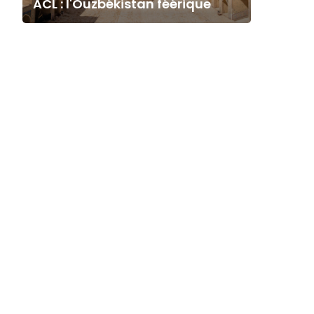
ACL : l'Ouzbékistan féérique