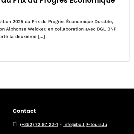
» au Prix du Progrès Économique
dition 2025 du Prix du Progrès Économique Durable,
tion Alphonse Weicker, en collaboration avec BGL BNP
porté la deuxième […]
Contact
(+352) 72 97 22-1
-
info@bollig-tours.lu