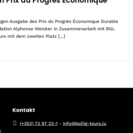
m Prix du Progrès Économique
rigen Ausgabe des Prix du Progrès Économique Durable
ndation Alphonse Weicker in Zusammenarbeit mit BGL
urs mit dem zweiten Platz […]
Kontakt
(+352) 72 97 22-1
-
info@bollig-tours.lu
s