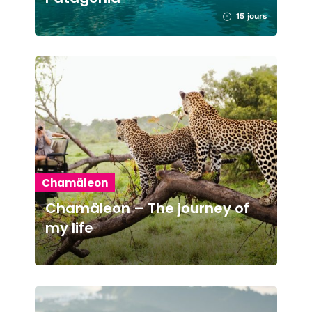
15 jours
Chamäleon
Chamäleon – The journey of
my life