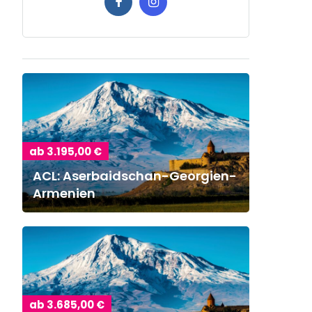
ab 3.195,00 €
ACL: Aserbaidschan-Georgien-
Armenien
ab 3.685,00 €