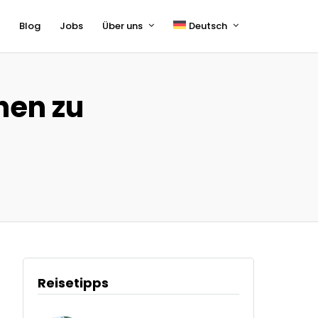
s
Blog
Jobs
Über uns
Deutsch
English
Français
hen zu
Reisetipps