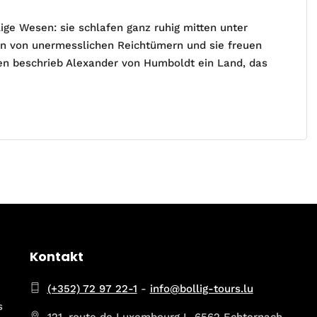
ige Wesen: sie schlafen ganz ruhig mitten unter
en von unermesslichen Reichtümern und sie freuen
ten beschrieb Alexander von Humboldt ein Land, das
Kontakt
(+352) 72 97 22-1
-
info@bollig-tours.lu
s
121, route de Luxembourg L-6562 Echternach