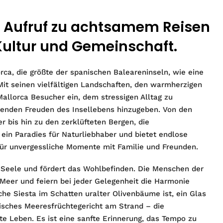
n Aufruf zu achtsamem Reisen
Kultur und Gemeinschaft.
rca, die größte der spanischen Baleareninseln, wie eine
Mit seinen vielfältigen Landschaften, den warmherzigen
allorca Besucher ein, dem stressigen Alltag zu
ehenden Freuden des Insellebens hinzugeben. Von den
 bis hin zu den zerklüfteten Bergen, die
 ein Paradies für Naturliebhaber und bietet endlose
ür unvergessliche Momente mit Familie und Freunden.
e Seele und fördert das Wohlbefinden. Die Menschen der
 Meer und feiern bei jeder Gelegenheit die Harmonie
he Siesta im Schatten uralter Olivenbäume ist, ein Glas
isches Meeresfrüchtegericht am Strand – die
e Leben. Es ist eine sanfte Erinnerung, das Tempo zu