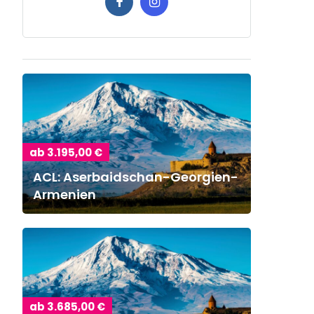
ab 3.195,00 €
ACL: Aserbaidschan-Georgien-
Armenien
ab 3.685,00 €