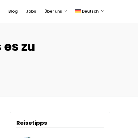
s
Blog
Jobs
Über uns
Deutsch
English
Français
 es zu
Reisetipps