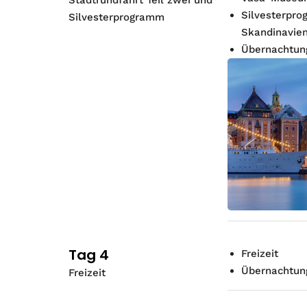
Silvesterpro
Silvesterprogramm
Skandinavie
Übernachtung
Tag 4
Freizeit
Übernachtung
Freizeit