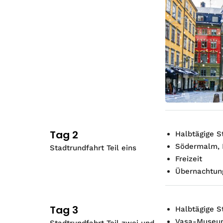
Tag 2
Halbtägige S
Södermalm, 
Stadtrundfahrt Teil eins
Freizeit
Übernachtung
Tag 3
Halbtägige S
Vasa-Museu
Stadtrundfahrt Teil zwei und