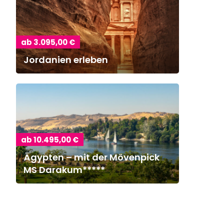
ab 3.095,00 €
Jordanien erleben
ab 10.495,00 €
Ägypten – mit der Mövenpick
MS Darakum*****