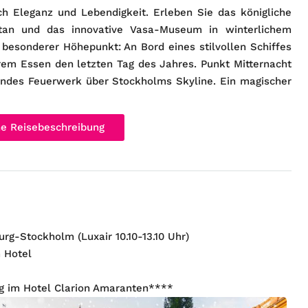
ch Eleganz und Lebendigkeit. Erleben Sie das königliche
tan und das innovative Vasa-Museum in winterlichem
esonderer Höhepunkt: An Bord eines stilvollen Schiffes
erem Essen den letzten Tag des Jahres. Punkt Mitternacht
ndes Feuerwerk über Stockholms Skyline. Ein magischer
he Reisebeschreibung ​
rg-Stockholm (Luxair 10.10-13.10 Uhr)
 Hotel
g im Hotel Clarion Amaranten****