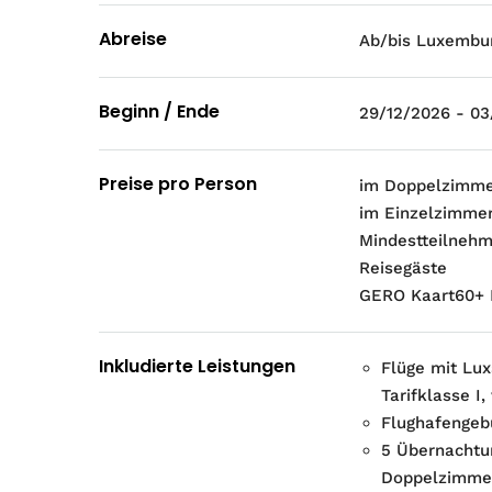
Abreise
Ab/bis Luxembu
Beginn / Ende
29/12/2026 - 03
Preise pro Person
im Doppelzimm
im Einzelzimme
Mindestteilnehm
Reisegäste
GERO Kaart60+ I
Inkludierte Leistungen
Flüge mit Lu
Tarifklasse I,
Flughafengebü
5 Übernachtu
Doppelzimmer