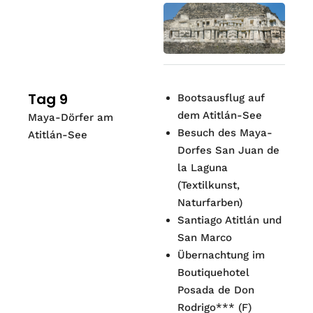
Tag 9
Bootsausflug auf
dem Atitlán-See
Maya-Dörfer am
Besuch des Maya-
Atitlán-See
Dorfes San Juan de
la Laguna
(Textilkunst,
Naturfarben)
Santiago Atitlán und
San Marco
Übernachtung im
Boutiquehotel
Posada de Don
Rodrigo***
(
F
)