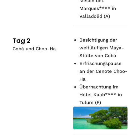
Mesón del.
Marques**** in
Valladolid
(A)
Tag 2
Besichtigung der
weitläufigen Maya-
Cobá und Choo-Ha
Stätte von Cobá
Erfrischungspause
an der Cenote Choo-
Ha
Übernachtung im
Hotel Kaab**** in
Tulum
(
F
)